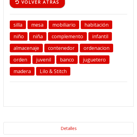
VOLVER ATRÁS
silla
mesa
mobiliario
habitación
niño
niña
complemento
infantil
almacenaje
contenedor
ordenacion
orden
juvenil
banco
juguetero
madera
Lilo & Stitch
Detalles