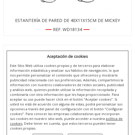
ESTANTERÍA DE PARED DE 40X11X15CM DE MICKEY
REF. WD18134
Aceptación de cookies
Este Sitio Web utiliza cookies propias y de terceros para elaborar
información estadística y analizar sus hábitos de navegación, lo que
nos permite personalizar el contenido que ofrecemos y mostrarle
publicidad relacionada con sus preferencias. Además, compartimos la
información con nuestros colaboradores de redes sociales, publicidad
y análisis web, quienes podrán utilizar la información recopilada y
combinarla con otra información que les haya proporcionado. Para
aceptar su uso puede hacer click en el botón "Aceptar cookies". Si
usted no está de acuerdo con alguna de estas, podrá personalizar sus
opciones a través del panel de configuración con el botón "Configurar
cookies". Para conocer las empresas colaboradoras que incorporan
sus cookies en nuestro sitio web, puede acceder a nuestra
política de
ESTANTERÍA DE PARED DE 40X11X15CM DE LILO & STITCH
cookies
. Debe tener en cuenta, que estos terceros pueden tener
cookies propias.
REF. WD18136