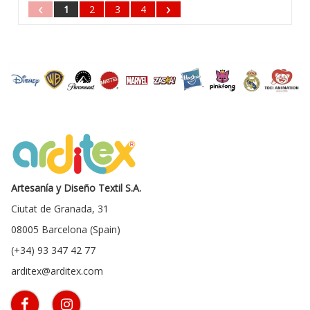
‹
›
1
2
3
4
Artesanía y Diseño Textil S.A.
Ciutat de Granada, 31
08005 Barcelona (Spain)
(+34) 93 347 42 77
arditex@arditex.com