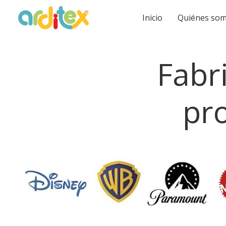
Inicio
Quiénes so
Fabr
pro