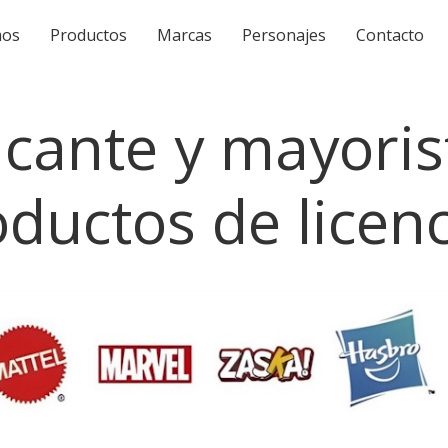
mos
Productos
Marcas
Personajes
Contacto
icante y mayoris
ductos de licen