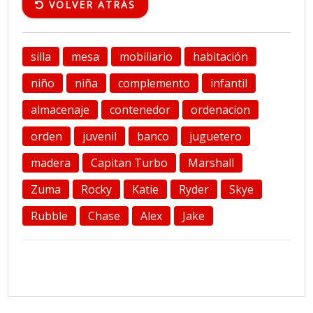
VOLVER ATRÁS
silla
mesa
mobiliario
habitación
niño
niña
complemento
infantil
almacenaje
contenedor
ordenacion
orden
juvenil
banco
juguetero
madera
Capitan Turbo
Marshall
Zuma
Rocky
Katie
Ryder
Skye
Rubble
Chase
Alex
Jake