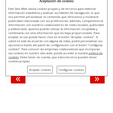
Aceptación de cookies
Este Sitio Web utiliza cookies propias y de terceros para elaborar
información estadística y analizar sus hábitos de navegación, lo que
nos permite personalizar el contenido que ofrecemos y mostrarle
publicidad relacionada con sus preferencias. Además, compartimos la
información con nuestros colaboradores de redes sociales, publicidad
y análisis web, quienes podrán utilizar la información recopilada y
combinarla con otra información que les haya proporcionado. Para
aceptar su uso puede hacer click en el botón "Aceptar cookies". Si
usted no está de acuerdo con alguna de estas, podrá personalizar sus
SILLA DE METAL DE 35.5X30X33.5CM DE VENGADORES
opciones a través del panel de configuración con el botón "Configurar
REF. AV15226
cookies". Para conocer las empresas colaboradoras que incorporan
sus cookies en nuestro sitio web, puede acceder a nuestra
política de
cookies
. Debe tener en cuenta, que estos terceros pueden tener
cookies propias.
Mostrando 1 - 1 de 1 producto(s).
Aceptar cookies
Configurar cookies
«
»