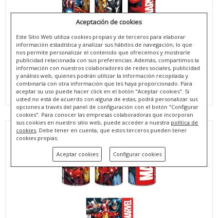
Aceptación de cookies
Este Sitio Web utiliza cookies propias y de terceros para elaborar
información estadística y analizar sus hábitos de navegación, lo que
nos permite personalizar el contenido que ofrecemos y mostrarle
publicidad relacionada con sus preferencias. Además, compartimos la
información con nuestros colaboradores de redes sociales, publicidad
y análisis web, quienes podrán utilizar la información recopilada y
HUCHA DE METAL DE 10X10X12 CM. DE VENGADORES
combinarla con otra información que les haya proporcionado. Para
aceptar su uso puede hacer click en el botón "Aceptar cookies". Si
REF. AV15609
usted no está de acuerdo con alguna de estas, podrá personalizar sus
opciones a través del panel de configuración con el botón "Configurar
cookies". Para conocer las empresas colaboradoras que incorporan
sus cookies en nuestro sitio web, puede acceder a nuestra
política de
cookies
. Debe tener en cuenta, que estos terceros pueden tener
cookies propias.
Aceptar cookies
Configurar cookies