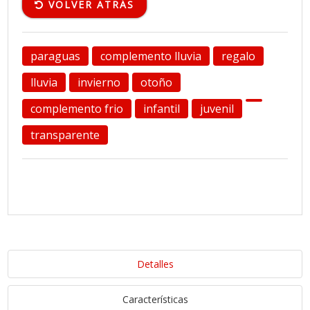
VOLVER ATRÁS
paraguas
complemento lluvia
regalo
lluvia
invierno
otoño
complemento frio
infantil
juvenil
transparente
Detalles
Características