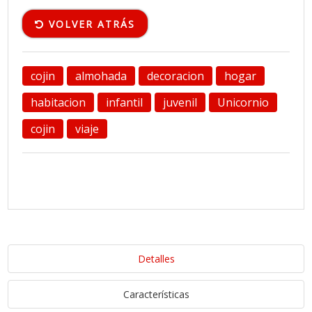
VOLVER ATRÁS
cojin
almohada
decoracion
hogar
habitacion
infantil
juvenil
Unicornio
cojin
viaje
Detalles
Características