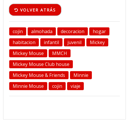
VOLVER ATRÁS
cojin
almohada
decoracion
hogar
habitacion
infantil
juvenil
Mickey
Mickey Mouse
MMCH
Mickey Mouse Club house
Mickey Mouse & Friends
Minnie
Minnie Mouse
cojin
viaje