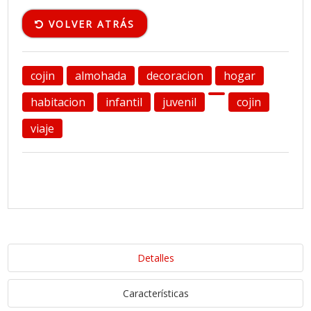
VOLVER ATRÁS
cojin
almohada
decoracion
hogar
habitacion
infantil
juvenil
cojin
viaje
Detalles
Características