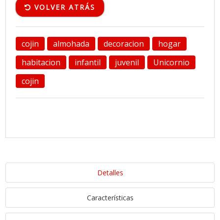
VOLVER ATRÁS
cojin
almohada
decoracion
hogar
habitacion
infantil
juvenil
Unicornio
cojin
Detalles
Características