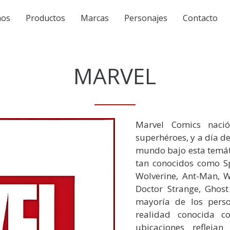
mos
Productos
Marcas
Personajes
Contacto
MARVEL
Marvel Comics naci
superhéroes, y a día d
mundo bajo esta temát
tan conocidos como Sp
Wolverine, Ant-Man, W
Doctor Strange, Ghost
mayoría de los pers
realidad conocida c
ubicaciones refleja