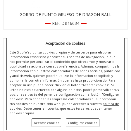
GORRO DE PUNTO GRUESO DE DRAGON BALL
REF. DB16634
Aceptación de cookies
Este Sitio Web utiliza cookies propias y de terceros para elaborar
información estadística y analizar sus hábitos de navegación, lo que
nos permite personalizar el contenido que ofrecemos y mostrarle
publicidad relacionada con sus preferencias. Además, compartimos la
información con nuestros colaboradores de redes sociales, publicidad
y análisis web, quienes podrán utilizar la información recopilada y
combinarla con otra información que les haya proporcionado. Para
aceptar su uso puede hacer click en el botón "Aceptar cookies". Si
usted no está de acuerdo con alguna de estas, podrá personalizar sus
opciones a través del panel de configuración con el botón "Configurar
cookies". Para conocer las empresas colaboradoras que incorporan
sus cookies en nuestro sitio web, puede acceder a nuestra
política de
cookies
. Debe tener en cuenta, que estos terceros pueden tener
SET DE GUANTES MÁGICOS Y GORRO DE POLIÉSTER DE
cookies propias.
DRAGON BALL
Aceptar cookies
Configurar cookies
REF. DB17468