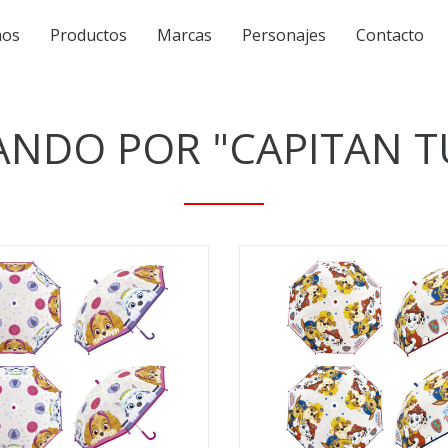
mos
Productos
Marcas
Personajes
Contacto
ANDO POR
"CAPITAN 